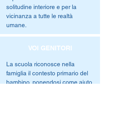
solitudine interiore e per la
vicinanza a tutte le realtà
umane.
VOI GENITORI
La scuola riconosce nella
famiglia il contesto primario del
bambino, ponendosi come aiuto,
continuazione, integrazione e
promozione del compito
educativo dei genitori e
favorendo la collaborazione, la
cooperazione e la
corresponsabilità attiva scuola-