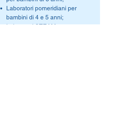
Laboratori pomeridiani per
bambini di 4 e 5 anni;
Laboratori STEAM.
CORSI
EXTRACURRICOLARI
INTERESSANTI E
ARRICCHENTI
Ogni anno l'offeta formativa
viene ampliata con l'attivazione
di corsi extra-curricolari che,
oltre ad essere stimolanti per i