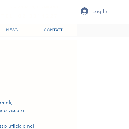
VIA MONVISO, 33 - MILANO
Log In
TEL. 02 3311227
NEWS
CONTATTI
meli, 
no vissuto i 
so ufficiale nel 