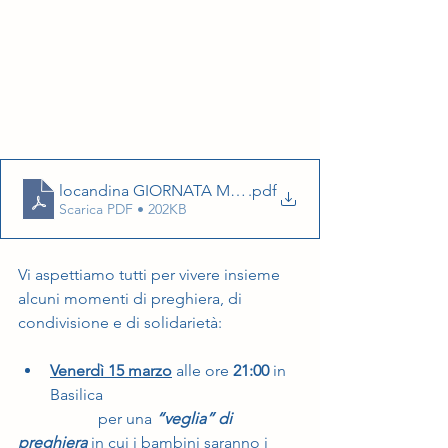
locandina GIORNATA MISSIONARIA 24
.pdf
Scarica PDF • 202KB
Vi aspettiamo tutti per vivere insieme 
alcuni momenti di preghiera, di 
condivisione e di solidarietà:
Venerdì 15 marzo
 alle ore 
21:00
 in 
Basilica
		per una 
“veglia” di 
preghiera
 in cui i bambini saranno i 