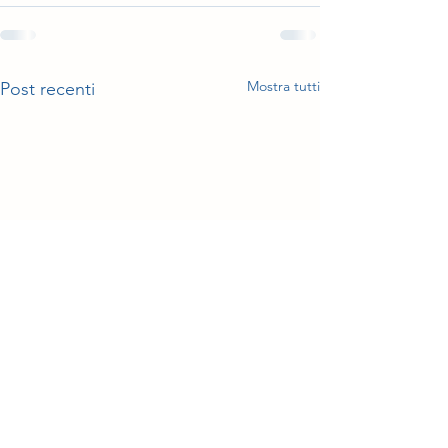
Mostra tutti
Post recenti
Novità in arrivo